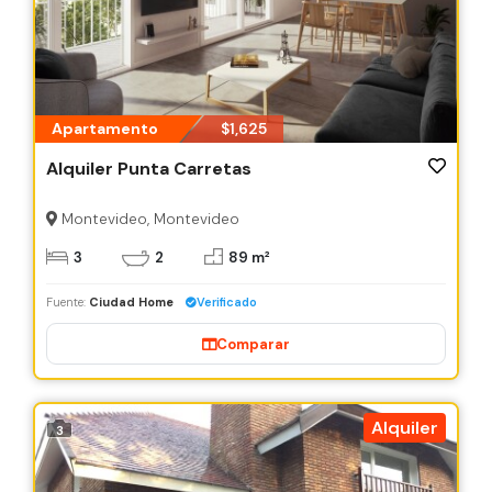
Apartamento
$1,625
Alquiler Punta Carretas
Montevideo, Montevideo
3
2
89 m²
Fuente:
Ciudad Home
Verificado
Comparar
Alquiler
3