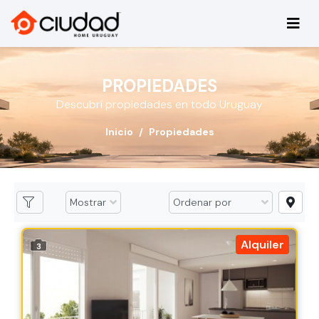
PROPIEDADES
Descubrí propiedades en todo Uruguay
Inicio
Propiedades
Alquiler
3