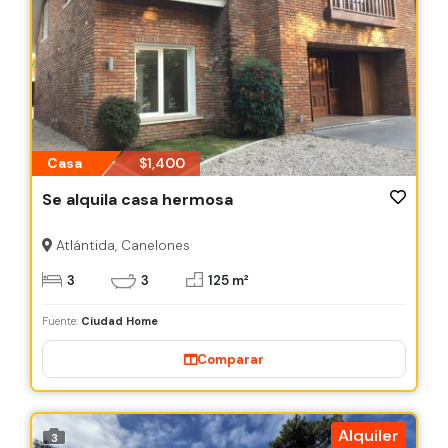
Casa
$1,400
Se alquila casa hermosa
Atlántida, Canelones
3
3
125 m²
Fuente:
Ciudad Home
Comparar
Alquiler
3